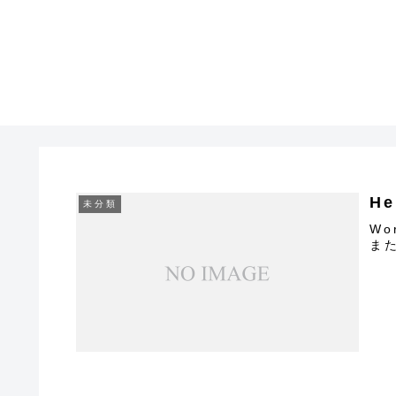
He
未分類
Wo
ま